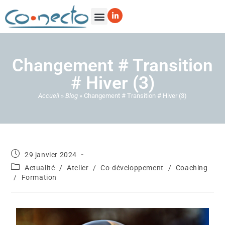
Changement # Transition
# Hiver (3)
Accueil
»
Blog
»
Changement # Transition # Hiver (3)
29 janvier 2024
Actualité
/
Atelier
/
Co-développement
/
Coaching
/
Formation