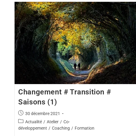
Changement # Transition #
Saisons (1)
30 décembre 2021
Actualité
/
Atelier
/
Co-
développement
/
Coaching
/
Formation